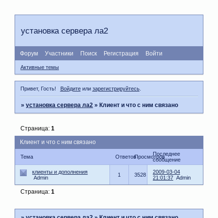
установка сервера ла2
Форум
Участники
Поиск
Регистрация
Войти
Активные темы
Привет, Гость!
Войдите
или
зарегистрируйтесь
.
»
установка сервера ла2
»
Клиент и что с ним связано
Страница:
1
Клиент и что с ним связано
Последнее
Тема
Ответов
Просмотров
сообщение
клиенты и дополнения
2009-03-04
1
3528
Admin
21:01:37
Admin
Страница:
1
»
установка сервера ла2
»
Клиент и что с ним связано