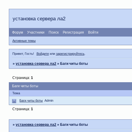
установка сервера ла2
Форум
Участники
Поиск
Регистрация
Войти
Активные темы
Привет, Гость!
Войдите
или
зарегистрируйтесь
.
»
установка сервера ла2
»
Баги читы боты
Страница:
1
Баги читы боты
Тема
Баги читы боты
Admin
Страница:
1
»
установка сервера ла2
»
Баги читы боты