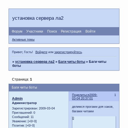
установка сервера ла2
Форум
Участники
Поиск
Регистрация
Войти
Активные темы
Привет, Гость!
Войдите
или
зарегистрируйтесь
.
»
установка сервера ла2
»
Баги читы боты
»
Баги читы
боты
Страница:
1
Баги читы боты
Поделиться
2009-
1
Admin
03-04 20:37:01
Администратор
делимся прогами для хаков,
Зарегистрирован
: 2009-03-04
багами читами
Приглашений:
0
Сообщений:
11
0
Уважение:
[+0/-0]
Позитив:
[+0/-0]