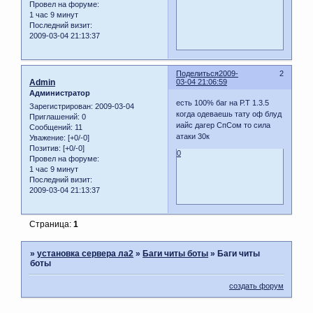
Провел на форуме:
1 час 9 минут
Последний визит:
2009-03-04 21:13:37
Поделиться
2009-
2
Admin
03-04 21:06:59
Администратор
есть 100% баг на Р.Т 1.3.5
Зарегистрирован
: 2009-03-04
когда одеваешь тату оф блуд
Приглашений:
0
иайс дагер СпСом то сила
Сообщений:
11
атаки 30к
Уважение:
[+0/-0]
Позитив:
[+0/-0]
0
Провел на форуме:
1 час 9 минут
Последний визит:
2009-03-04 21:13:37
Страница:
1
»
установка сервера ла2
»
Баги читы боты
»
Баги читы
боты
создать форум